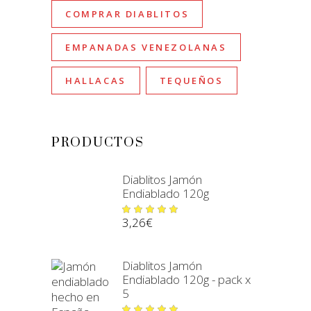
COMPRAR DIABLITOS
EMPANADAS VENEZOLANAS
HALLACAS
TEQUEÑOS
PRODUCTOS
Diablitos Jamón
Endiablado 120g
Valorado
3,26
€
en
5.00
de 5
Diablitos Jamón
Endiablado 120g - pack x
5
Valorado