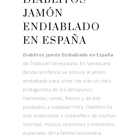
JAMÓN
ENDIABLADO
EN ESPAÑA
Diablitos Jamón Endiablado en España
de Tradición Venezolana. En Venezuela
desde la infancia se conoce al jamón
endiablado para untar. Ha sido un claro
protagonista de los desayunos,
meriendas, cenas, fiestas y de ese
pasapalos a cualquier hora. Diablitos ha
sido espectador y compañero de muchas
sonrisas, música, reuniones y momentos
especiales de la familia venezolana.