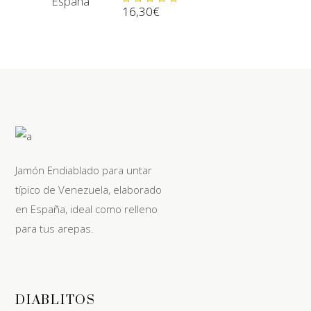
16,30
€
en
5.00
de 5
Jamón Endiablado para untar
típico de Venezuela, elaborado
en España, ideal como relleno
para tus arepas.
DIABLITOS