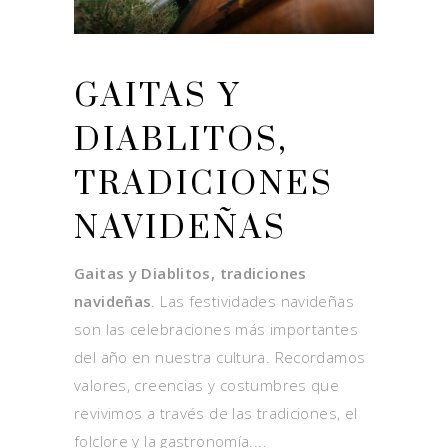
GAITAS Y
DIABLITOS,
TRADICIONES
NAVIDEÑAS
Gaitas y Diablitos, tradiciones
navideñas
. Las festividades navideñas
son las celebraciones más importantes
del año en nuestra cultura. Recordamos
valores, creencias y costumbres que
revivimos a través de las tradiciones, el
folclore y la gastronomía.