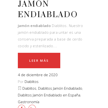
JAMÓN
ENDIABLADO
Jamón endiablado
Diablitos. Nuestro
jamón endiablado para untar es una
conserva preparada a base de cerdo
cocido y esterilizado.
LEER MÁS
4 de diciembre de 2020
Por
Diablitos
Diablitos
,
Diablitos Jamón Endiablado
,
Diablitos Jamón Endiablado en España
,
Gastronomía