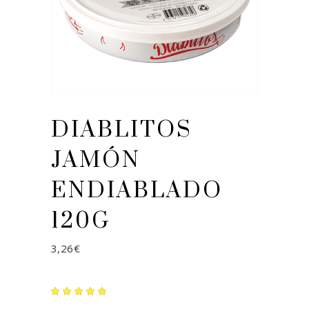
DIABLITOS
JAMÓN
ENDIABLADO
120G
3,26
€
Valorado
1
5.00
sobre