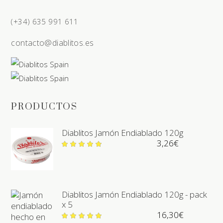
(+34) 635 991 611
contacto@diablitos.es
PRODUCTOS
Diablitos Jamón Endiablado 120g
3,26
€
Valorado
en
5.00
de 5
Diablitos Jamón Endiablado 120g - pack
x 5
16,30
€
Valorado