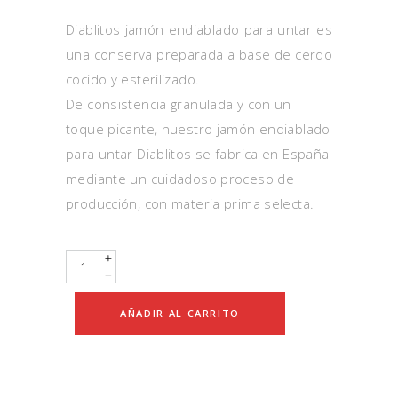
5
basado
Diablitos jamón endiablado para untar es
en
puntuación
una conserva preparada a base de cerdo
de
cliente
cocido y esterilizado.
De consistencia granulada y con un
toque picante, nuestro jamón endiablado
para untar Diablitos se fabrica en España
mediante un cuidadoso proceso de
producción, con materia prima selecta.
Quantity
AÑADIR AL CARRITO